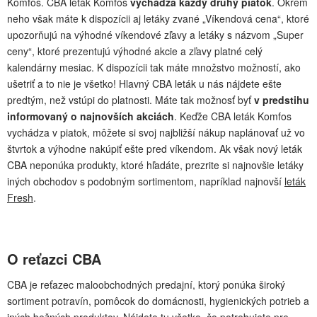
Komfos. CBA leták Komfos
vychádza každý druhý piatok
. Okrem
neho však máte k dispozícii aj letáky zvané „Víkendová cena“, ktoré
upozorňujú na výhodné víkendové zľavy a letáky s názvom „Super
ceny“, ktoré prezentujú výhodné akcie a zľavy platné celý
kalendárny mesiac. K dispozícii tak máte množstvo možností, ako
ušetriť a to nie je všetko! Hlavný CBA leták u nás nájdete ešte
predtým, než vstúpi do platnosti. Máte tak možnosť byť
v predstihu
informovaný o najnovších akciách
. Keďže CBA leták Komfos
vychádza v piatok, môžete si svoj najbližší nákup naplánovať už vo
štvrtok a výhodne nakúpiť ešte pred víkendom. Ak však nový leták
CBA neponúka produkty, ktoré hľadáte, prezrite si najnovšie letáky
iných obchodov s podobným sortimentom, napríklad najnovší
leták
Fresh
.
O reťazci CBA
CBA je reťazec maloobchodných predajní, ktorý ponúka široký
sortiment potravín, pomôcok do domácnosti, hygienických potrieb a
iných bežných produktov. Nájdete tu všetko, čo potrebujete pre