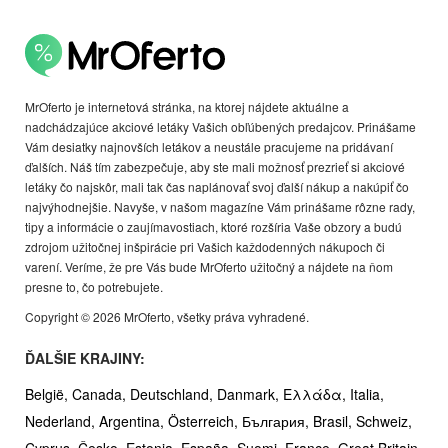
MrOferto je internetová stránka, na ktorej nájdete aktuálne a
nadchádzajúce akciové letáky Vašich obľúbených predajcov. Prinášame
Vám desiatky najnovších letákov a neustále pracujeme na pridávaní
ďalších. Náš tím zabezpečuje, aby ste mali možnosť prezrieť si akciové
letáky čo najskôr, mali tak čas naplánovať svoj ďalší nákup a nakúpiť čo
najvýhodnejšie. Navyše, v našom magazíne Vám prinášame rôzne rady,
tipy a informácie o zaujímavostiach, ktoré rozšíria Vaše obzory a budú
zdrojom užitočnej inšpirácie pri Vašich každodenných nákupoch či
varení. Veríme, že pre Vás bude MrOferto užitočný a nájdete na ňom
presne to, čo potrebujete.
Copyright © 2026 MrOferto, všetky práva vyhradené.
ĎALŠIE KRAJINY:
België,
Canada,
Deutschland,
Danmark,
Ελλάδα,
Italia,
Nederland,
Argentina,
Österreich,
България,
Brasil,
Schweiz,
Cyprus,
Česko,
Estonia,
España,
Suomi,
France,
Great Britain,