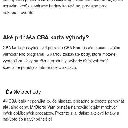
spravíte, keď si otváracie hodiny konkrétnej predajne pred
nákupom overíte.
Aké prináša CBA karta výhody?
CBA kartu poskytuje sieť potravín CBA Komfos ako súčasť svojho
vernostného programu. S kartou získavate body, ktoré môžete
vymeniť za zľavy na rôzne produkty. Výhody ďalej zahŕňajú
špeciálne ponuky a informácie o akciách.
Ďalšie obchody
Ak CBA leták neponúka to, čo hľadáte, prípadne si chcete porovnať
aktuálne ceny, MrOferto Vám prináša najnovšie letáky mnohých
iných obľúbených predajcov. Prezrite si aj ďalšie akciové letáky a
nakúpte čo najvýhodnejšie!