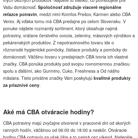
Vašu domácnosť.
Spoločnosť združuje viaceré regionálne
reťazce potravín
, medzi nimi Komfos Prešov, Karmen alebo CBA
Verex. Aj vďaka tomu má CBA predajne po celom Slovensku. V
ponuke nájdete rozmanitý sortiment, ktorý obsahuje najmä
potraviny, vrátane čerstvého ovocia, zeleniny, mäsových výrobkov a
pekárenských produktov. Z nepotravinového tovaru ide o
rôznorodé hygienické pomôcky, čistiace produkty a pomôcky do
domácnosti. Väčšinu tovaru v predajniach CBA tvoria ich vlastné
značky. CBA ponúka produkty pod svojou rovnomennou značkou
spolu s ďalšími, ako Gurmino, Cuko, Freshness a Od nášho
mäsiara. Tieto privátne značky Vám poskytujú
kvalitné produkty
za priaznivé ceny
.
Aké má CBA otváracie hodiny?
CBA potraviny majú zvyčajne otvorené v pracovné dni od skorých
ranných hodín, väčšinou od 06:00 do 18:00 a neskôr. Otváracie
hodiny CBA potravín sa však líšia a to najmä cez víkend. Najlepšie